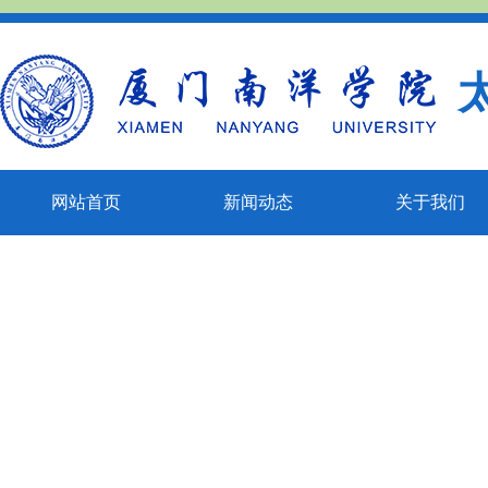
网站首页
新闻动态
关于我们