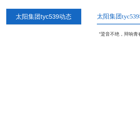
太阳集团tyc53
太阳集团tyc539动态
“跫音不绝，辩响青